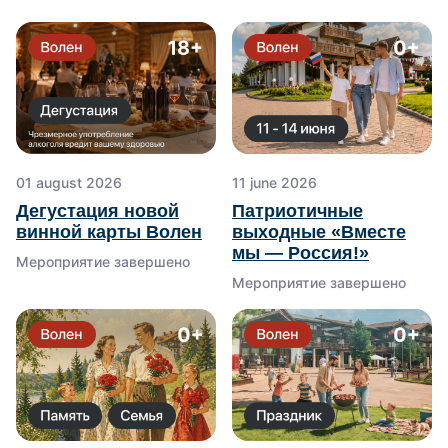
01 august 2026
11 june 2026
Дегустация новой
Патриотичные
винной карты Волен
выходные «Вместе
мы — Россия!»
Мероприятие завершено
Адрес
Мероприятие завершено
141840, Россия, Московская область,
г.Дмитров, г. Яхрома, ул Троицкая, д.1
Контакты
+7 495 161-61-
30
info@volen.ru
Для инфлюенсеров
Для мероприятий и партнеров
Задать вопрос